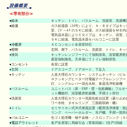
≪専有部分≫
●給水
キッチン、トイレ、バスルーム、洗面室、洗濯機
●給湯
ガス給湯器（24号）により、Ａ・Ｂタイプはキッ
室、2Ｆ～4ＦのＳＫに給湯。ガス給湯器をＭＢ内
電気温水器によりＣタイプは、キッチン、浴室、洗
ＳＫに給湯。電気温水器をバルコニーに設置
●冷暖房
ＡＣコンセント全居室対応
●照明
玄関、廊下、バスルーム、洗面室、トイレ、キッ
●換気
キッチンレンジフードにて強制排気、浴室暖房乾
面室強制換気。天井扇にてトイレ強制排気
●コンセント
各室に設置
●玄関
ドアスコープ、ドアガード、下足入
●キッチン
人造大理石カウンター、システムキッチン（ビル
Ｈクッキングヒーター付電磁テーブルレンジフー
灯、シングルレバー混合水栓、食器洗浄乾燥機
●バスルーム
ユニットバス（床・FRP・壁・化粧鋼板）フルオ
ット機能付、浴室暖房乾燥機、手摺２ヶ所付
●洗面室
人造大理石カウンター洗面化粧台設置（曇り止め
ワー水栓、タオルリング、三面鏡収納・棚）
●トイレ
セミサイホン式洋式便器設置（暖房洗浄便座・脱
リング、ペーパーホルダー、吊戸棚、手摺一箇所
●バルコニー
生ゴミ処理機・物干金物・／スロップシンク（Ｓ
●電話アウトレット
各戸全居室に局線引込（実装回線）1住戸1回線