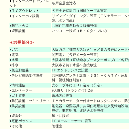
●インターネットアウトレ
各戸全居室対応
ット
●ＴＶアウトレット
各戸全居室対応（同軸ケーブル実装）
●インターホン設備
リビング・ダイニングに設置（ＴＶカラーモニタ
除ボタン内蔵）
●防犯・火災
共同住宅用自動火災報知設備
●避難設備
バルコニー設置（Ｂ・Ｃタイプのみ）
≪共用部分≫
●ガス
大阪ガス（都市ガス13Ａ）Ａ／Ｂの各戸にメータ
●電気
関西電力（各戸メーター設置）
●水道
大阪水道局（直結給水ブースターポンプにて各戸
●排水
大阪市公共下水道へ直接放流
●集合郵便受
1Ｆエントランスに設置
●テレビ視聴受信設備
共同視聴アンテナ設置（ＢＳ）＋ＣＡＴＶ引込み
料・視聴料は別途）
●情報通信
光ケーブルにより引込み（予定）
●エレベーター
9人乗り（トランク付）2基
●ゴミ置場
敷地内に設置
●防犯設備・セキュリティ
ＴＶカラーモニター付オートロックシステム、防
●防災設備
消化器、避難器具、共同住宅用自動火災報知設備
導灯、非常照明、連結送水管設備
●避雷針
屋上に設置
●宅配ボックス
1Ｆメールコーナーに設置
●その他
管理室