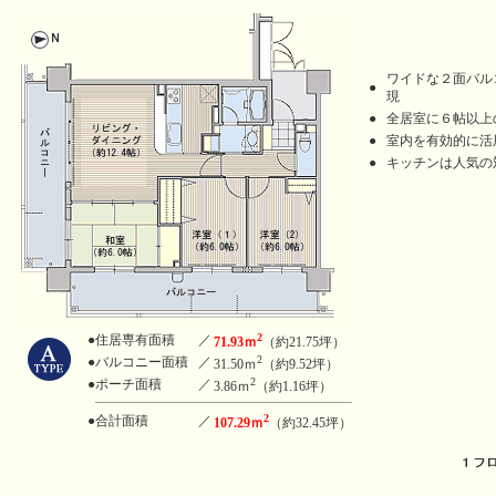
ワイドな２面バル
●
現
●
全居室に６帖以上
●
室内を有効的に活
●
キッチンは人気の
2
●住居専有面積
／
71.93ｍ
（約21.75坪）
2
●バルコニー面積
／
31.50ｍ
（約9.52坪）
2
●ポーチ面積
／
3.86ｍ
（約1.16坪）
2
●合計面積
／
107.29ｍ
（約32.45坪）